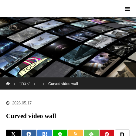
ホーム
ブログ
Curved video wall
2026.05.17
Curved video wall