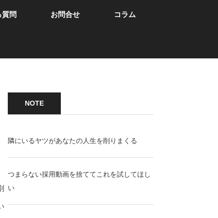
る質問
お問合せ
コラム
NOTE
隣にいるヤツがあなたの人生を削りまくる
つまらない採用動画を捨ててこれを試してほし
別
い
い