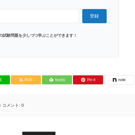
登録
の試験問題を少しづつ学ぶことができます！
NE
RSS
feedly
Pin it
note
コメント:
0