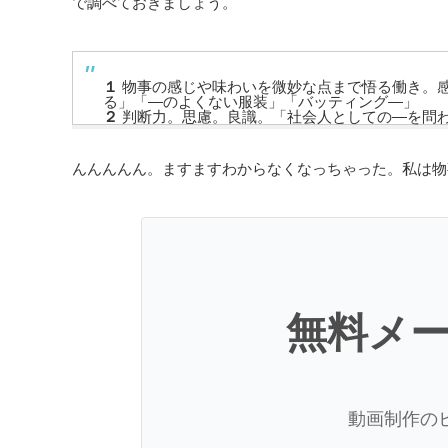
で調べておきましょう。
１
物事の感じや味わいを微妙な点まで悟る働き。
る」「―のよくない服装」「バッティング―」
２
判断力。思慮。良識。「社会人としての―を問われ
んんんんん。ますますわからなくなっちゃった。私は物
無料メ
動画制作の