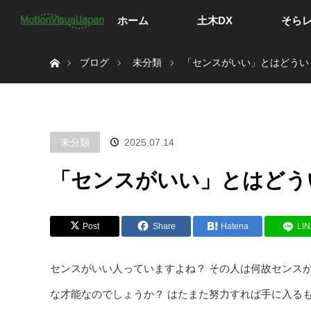
ホーム
土木DX
そら
ホーム
ブログ
未分類
「センスがいい」とはどうい
未分類
2025.07.14
「センスがいい」とはどう
Post
Share
Hatena
LI
センスがいい人っていますよね？ その人は何故センス
な才能なのでしょうか？ はたまた努力すれば手に入る