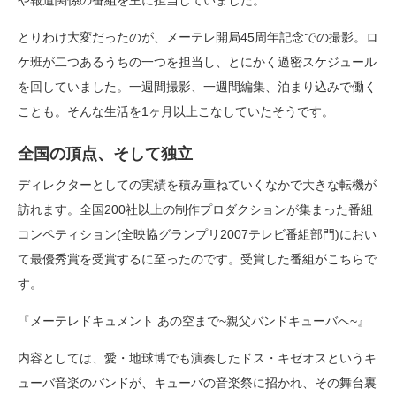
や報道関係の番組を主に担当していました。
とりわけ大変だったのが、メーテレ開局45周年記念での撮影。ロ
ケ班が二つあるうちの一つを担当し、とにかく過密スケジュール
を回していました。一週間撮影、一週間編集、泊まり込みで働く
ことも。そんな生活を1ヶ月以上こなしていたそうです。
全国の頂点、そして独立
ディレクターとしての実績を積み重ねていくなかで大きな転機が
訪れます。全国200社以上の制作プロダクションが集まった番組
コンペティション(全映協グランプリ2007テレビ番組部門)におい
て最優秀賞を受賞するに至ったのです。受賞した番組がこちらで
す。
『メーテレドキュメント あの空まで~親父バンドキューバへ~』
内容としては、愛・地球博でも演奏したドス・キゼオスというキ
ューバ音楽のバンドが、キューバの音楽祭に招かれ、その舞台裏