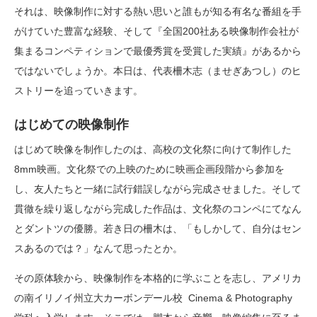
それは、映像制作に対する熱い思いと誰もが知る有名な番組を手
がけていた豊富な経験、そして『全国200社ある映像制作会社が
集まるコンペティションで最優秀賞を受賞した実績』があるから
ではないでしょうか。本日は、代表柵木志（ませぎあつし）のヒ
ストリーを追っていきます。
はじめての映像制作
はじめて映像を制作したのは、高校の文化祭に向けて制作した
8mm映画。文化祭での上映のために映画企画段階から参加を
し、友人たちと一緒に試行錯誤しながら完成させました。そして
貫徹を繰り返しながら完成した作品は、文化祭のコンペにてなん
とダントツの優勝。若き日の柵木は、「もしかして、自分はセン
スあるのでは？」なんて思ったとか。
その原体験から、映像制作を本格的に学ぶことを志し、アメリカ
の南イリノイ州立大カーボンデール校 Cinema & Photography