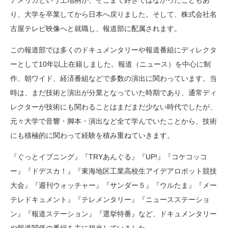
アメリカという土地柄が、そこまで好きではなかったこともあ
り、大学を卒業してから日本へ戻りました。そして、株式会社名
古屋テレビ映像へと就職し、報道部に配属されます。
この報道部では多くのドキュメンタリーや報道番組にディレクタ
ーとして10年以上在籍しました。報道（ニュース）を中心に制
作、朝ワイド、経済番組などで多数の演出に関わっています。当
時は、まだ技術と演出が分業となっていた時期であり、通常ディ
レクターが技術にも関わることはまだまだ少ない時代でしたが、
元々大学で音響・脚本・演出など全て学んでいたことから、技術
にも積極的に関わって経験を積み重ねていきます。
『ぐっとイブニング』『TRYあんぐる』『UP!』『コケコッコ
ー』『ドデスカ！』『東海地区工業高校生アイデアロボット競技
大会』『週刊ウォッチャー』『サンダー５』『ウルたま』『メー
テレドキュメント』『テレメンタリー』『ニュースステーショ
ン』『報道ステーション』『選挙特番』など、ドキュメンタリー