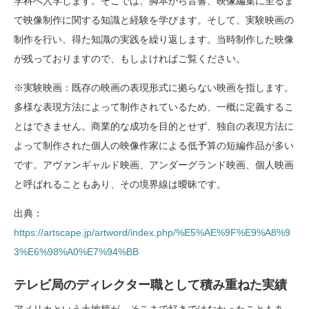
学科へ入学します。そこでは、脚本から音響、映像編集に至るま
で映像制作に関する知識と経験を学びます。そして、実験映画の
制作を行い、得た知識の実践を繰り返します。当時制作した映像
が残っておりますので、もしよければご覧ください。
※実験映画：既存の映画の表現形式に拠らない映画を指します。
多様な表現方法によって制作されているため、一概に定義するこ
とはできません。商業的な成功を目的とせず、独自の表現方法に
よって制作された個人の映像作家による低予算の短編作品が多い
です。アヴァンギャルド映画、アンダーグランド映画、個人映画
と呼ばれることもあり、その境界線は曖昧です。
出典：
https://artscape.jp/artword/index.php/%E5%AE%9F%E9%A8%9
3%E6%98%A0%E7%94%BB
テレビ局のディレクター職として積み重ねた実績