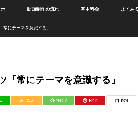
レポ
動画制作の流れ
基本料金
よくあ
「常にテーマを意識する」
ツ「常にテーマを意識する」
NE
RSS
feedly
Pin it
note