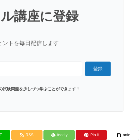
ール講座に登録
ヒントを毎日配信します
登録
の試験問題を少しづつ学ぶことができます！
NE
RSS
feedly
Pin it
note