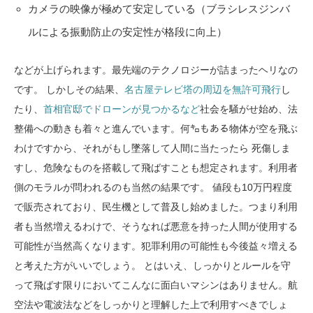
カメラの映像が極めて安定している（ブラシレスジンバ
ルによる振動防止の安定性が格段に向上）
などが上げられます。最先端のテクノロジーが詰まったヘリなの
です。 しかしその結果、
名古屋テレビ塔の周辺を無許可飛行
し
たり、
首相官邸でドローンが見つかるなど
社会を騒がせ始め、法
整備への動きも着々と進んでいます。何㌔もある物体が空を飛ぶ
わけですから、それがもし墜落して人間に当たったら 死傷しま
すし、危険なものを搭載して飛ばすことも想定されます。利用者
側のモラルが問われるのも当然の結果です。 値段も10万円程度
で販売されており、民生機として普及し始めました。つまり利用
者も当然増えるわけで、そうなれば悪意を持った人間が使用する
可能性が当然高くなります。犯罪利用の可能性も今後益々増える
と考えた方がいいでしょう。 とはいえ、しっかりとルールを守
って飛ばす限りにおいてこんなに面白いマシンはありません。航
空法や電波法などをしっかりと理解した上で利用すべきでしょ