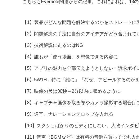
こちらもEvernote関連からの記事。これによれば、1
【1】製品がどんな問題を解決するのかをストレートに
【2】問題解決の手法に自分のアイデアがどう含まれて
【3】技術解説に走るのはNG
【4】誰もが「使う場面」を想像できる内容に
【5】アプリの魅力を全部伝えようとしない＝訴求ポイ
【6】5W1H、特に「誰に」「なぜ」アピールするのか
【7】映像の尺は90秒～2分以内に収めるように
【8】キャプチャ画像を取る際やカメラ撮影する場合は
【9】適宜、ナレーションテロップを入れる
【10】スクショばかりのビデオにしない。人物インタ
【11】音声（BGMなど）は有料の音源を買ってでも入