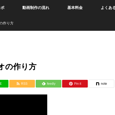
レポ
動画制作の流れ
基本料金
よくあ
の作り方
オの作り方
NE
RSS
feedly
Pin it
note