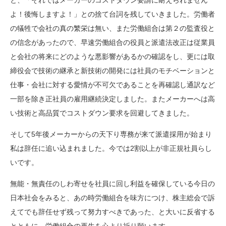
と、「それではメーカーのコストダウン要請に耐えられません
よ！後悔しますよ！」との捨て台詞を残していきました。労働者
の犠牲で会社の真の繁栄は無い、また労働組合は第２の監査役と
の信念があったので、早速労働組合の役員と派遣法改正は従業員
と会社の将来にどのような悪影響があるかの確認をし、更には取
締役会で技術の継承と新技術の開発には社員のモチベーションと
仕事・会社に対する愛情が不可欠であることを再確認し通訳など
一部を除き正社員の雇用継続決定しました。またメーカーへは高
い技術と高品質でコストダウン要求を回避してきました。
そして5年後メーカーからの天下り専務が来て派遣採用が始まり
私は辞任に追い込まれました。今では2割以上が非正規社員らし
いです。
無能・無責任のしわ寄せを社員に回し利益を確保している今日の
日本社会をみると、あの時労働組合を味方につけ、株主総会で訴
えてでも辞任せず残って努力すべきであった、と大いに反省する