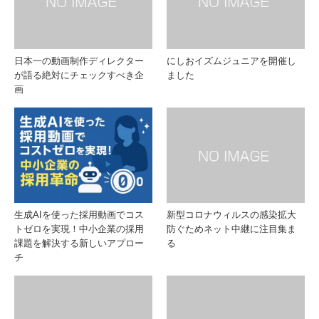
設マ
ふた
ニュ
た
日本一の動画制作ディレクター
にしおイズムジュニアを開催し
が語る絶対にチェックすべき企
ました
アル
び！
画
【そ
の
３】
生成AIを使った採用動画でコス
新型コロナウィルスの感染拡大
サム
トゼロを実現！中小企業の採用
防ぐためネット中継に注目集ま
課題を解決する新しいアプロー
る
ネイ
チ
ルを