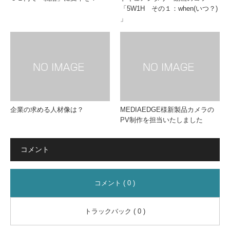
「5W1H その１：when(いつ？)
」
スク
支援
低減
策を
に
緊急
スタ
企業の求める人材像は？
MEDIAEDGE様新製品カメラの
PV制作を担当いたしました
ー
コメント
ト！
コメント ( 0 )
トラックバック ( 0 )