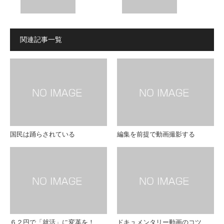
ロナ
ナに
関連記事一覧
対
負け
策】
る
スピ
な！
ーチ
映像
国民は踊らされている
編集を前提で動画撮影する
を動
制作
画に
のプ
すれ
ロに
ばリ
よる
６２円で「就活」に変革を！
ドキュメンタリー動画のコツ