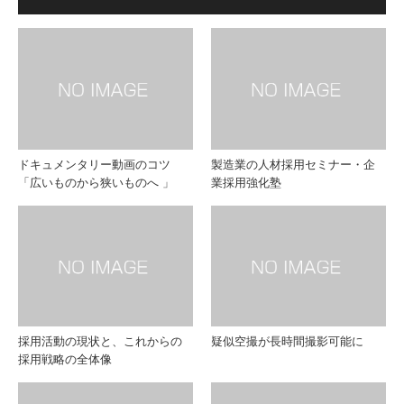
像を
談を
使用
動画
する
に残
時代
す
ドキュメンタリー動画のコツ
製造業の人材採用セミナー・企
「広いものから狭いものへ 」
業採用強化塾
採用活動の現状と、これからの
疑似空撮が長時間撮影可能に
採用戦略の全体像