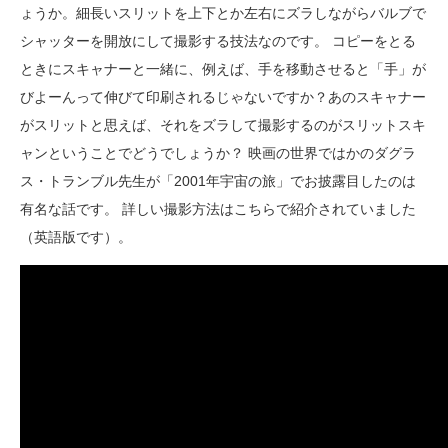
ょうか。細長いスリットを上下とか左右にズラしながらバルブで
シャッターを開放にして撮影する技法なのです。 コピーをとる
ときにスキャナーと一緒に、例えば、手を移動させると「手」が
びよーんって伸びて印刷されるじゃないですか？あのスキャナー
がスリットと思えば、それをズラして撮影するのがスリットスキ
ャンということでどうでしょうか？ 映画の世界ではかのダグラ
ス・トランブル先生が「2001年宇宙の旅」でお披露目したのは
有名な話です。 詳しい撮影方法はこちらで紹介されていました
（英語版です）。