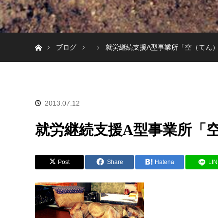
ホーム
ブログ
就労継続支援A型事業所「空（てん
2013.07.12
就労継続支援A型事業所「
Post
Share
Hatena
LI