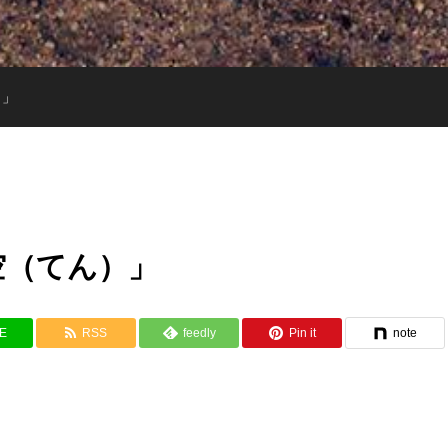
）」
空（てん）」
NE
RSS
feedly
Pin it
note