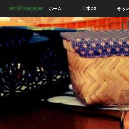
ホーム
土木DX
そら