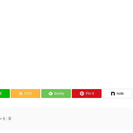
NE
RSS
feedly
Pin it
note
ント:
0