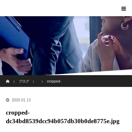
ホーム
ブログ
cropped-
dc34bd8539dcc94b057db30b0de8775e.jpg
2020.01.13
cropped-
dc34bd8539dcc94b057db30b0de8775e.jpg