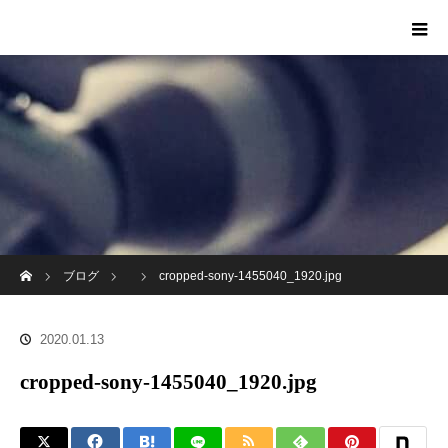
ホーム
ブログ
cropped-sony-1455040_1920.jpg
2020.01.13
cropped-sony-1455040_1920.jpg