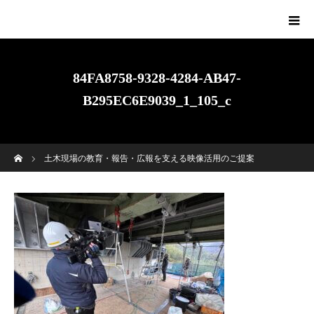
84FA8758-9328-4284-AB47-
B295EC6E9039_1_105_c
ホーム
土木現場の教育・報告・広報を支える映像活用のご提案
84FA8758-9328-4284-AB47-B295EC6E9039_1_105_c