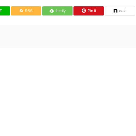
NE
RSS
feedly
Pin it
note