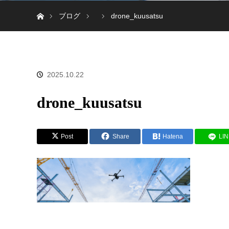
ホーム
ブログ
drone_kuusatsu
2025.10.22
drone_kuusatsu
Post
Share
Hatena
LI