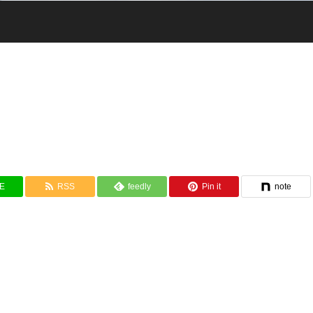
NE
RSS
feedly
Pin it
note