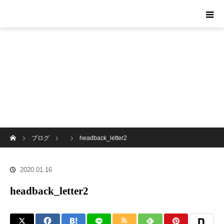
ホーム
ブログ
headback_letter2
2020.01.16
headback_letter2