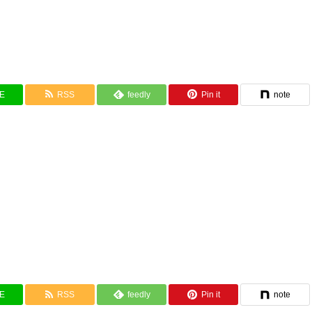
NE
RSS
feedly
Pin it
note
NE
RSS
feedly
Pin it
note