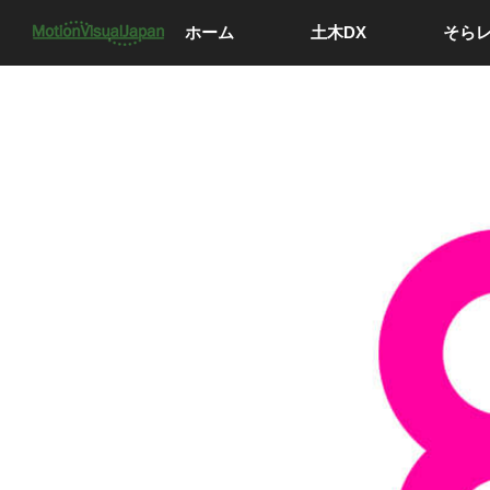
ホーム
土木DX
そら