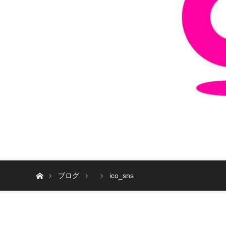
ホーム
ブログ
ico_sns