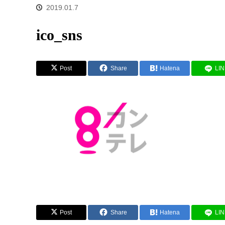
2019.01.7
ico_sns
Post
Share
Hatena
LI
Post
Share
Hatena
LI