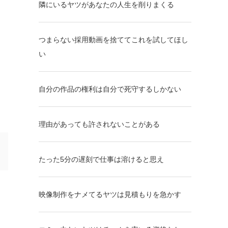
隣にいるヤツがあなたの人生を削りまくる
つまらない採用動画を捨ててこれを試してほし
い
自分の作品の権利は自分で死守するしかない
理由があっても許されないことがある
たった5分の遅刻で仕事は溶けると思え
映像制作をナメてるヤツは見積もりを急かす