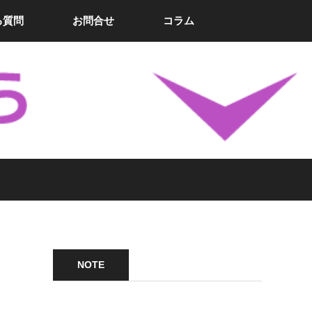
る質問
お問合せ
コラム
NOTE