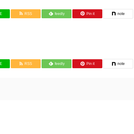
NE
RSS
feedly
Pin it
note
NE
RSS
feedly
Pin it
note