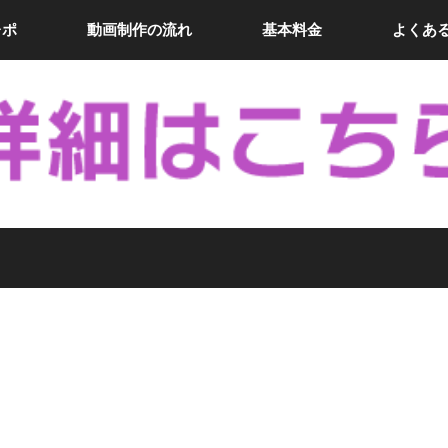
レポ
動画制作の流れ
基本料金
よくあ