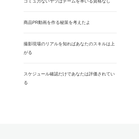
コミュ力ないヤツはチームを率いる資格なし
商品PR動画を作る秘策を考えたよ
撮影現場のリアルを知ればあなたのスキルは上
がる
スケジュール確認だけであなたは評価されてい
る