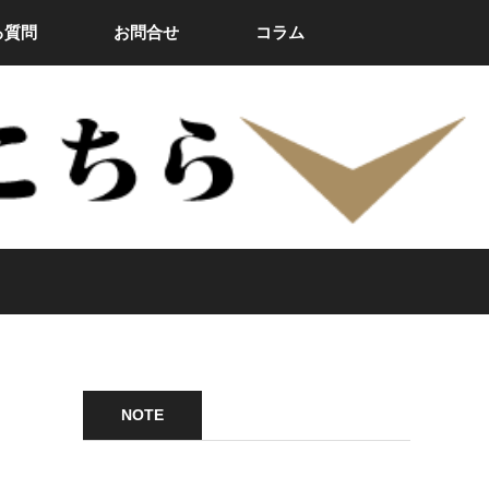
る質問
お問合せ
コラム
NOTE