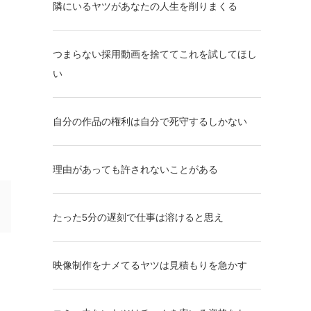
隣にいるヤツがあなたの人生を削りまくる
つまらない採用動画を捨ててこれを試してほし
い
自分の作品の権利は自分で死守するしかない
理由があっても許されないことがある
たった5分の遅刻で仕事は溶けると思え
映像制作をナメてるヤツは見積もりを急かす