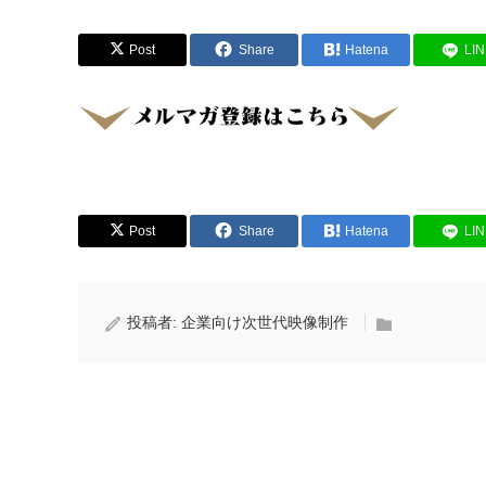
Post
Share
Hatena
LI
Post
Share
Hatena
LI
投稿者:
企業向け次世代映像制作