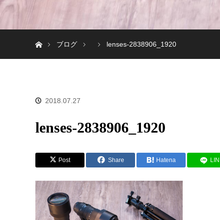
ホーム
ブログ
lenses-2838906_1920
2018.07.27
lenses-2838906_1920
Post
Share
Hatena
LI