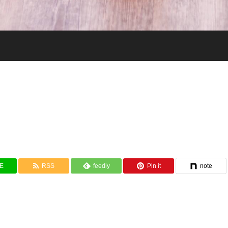
NE
RSS
feedly
Pin it
note