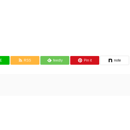
NE
RSS
feedly
Pin it
note