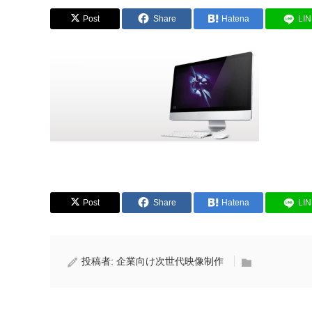
Post
Share
Hatena
LI
Post
Share
Hatena
LI
投稿者:
企業向け次世代映像制作