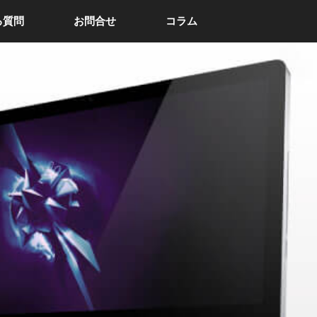
る質問
お問合せ
コラム