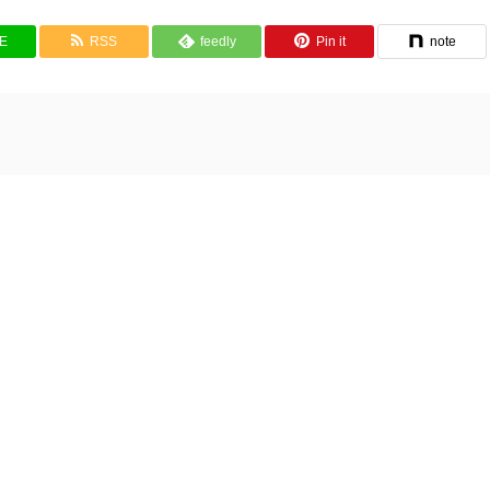
NE
RSS
feedly
Pin it
note