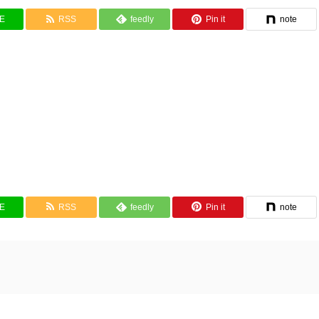
NE
RSS
feedly
Pin it
note
NE
RSS
feedly
Pin it
note