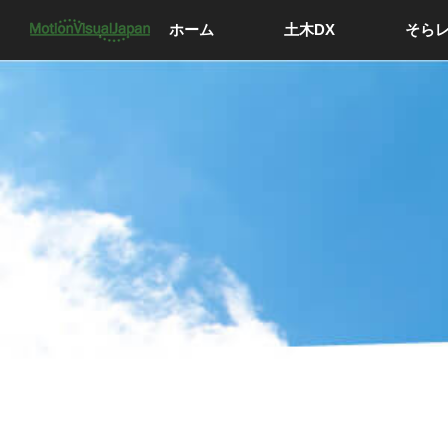
ホーム
土木DX
そら