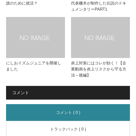
誰のために就活？
代表柵木が制作した伝説のドキ
ュメンタリーPART1
にしおイズムジュニアを開催し
炎上対策にはコレが効く！【企
ました
業動画を炎上リスクから守る方
法～後編】
コメント
コメント ( 0 )
トラックバック ( 0 )