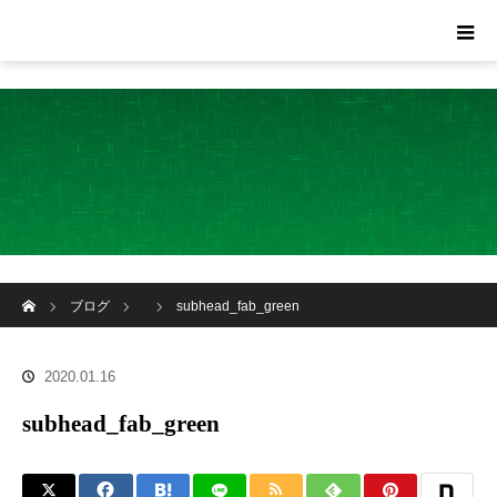
ホーム
ブログ
subhead_fab_green
2020.01.16
subhead_fab_green