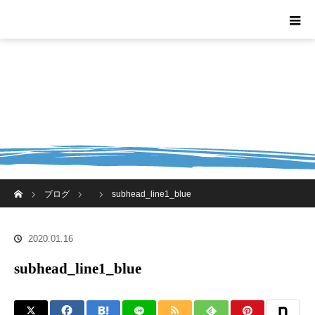
ホーム
ブログ
subhead_line1_blue
2020.01.16
subhead_line1_blue