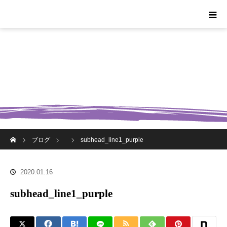
ホーム
ブログ
subhead_line1_purple
2020.01.16
subhead_line1_purple