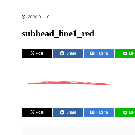
2020.01.16
subhead_line1_red
Post
Share
Hatena
LI
Post
Share
Hatena
LI