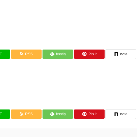
NE
RSS
feedly
Pin it
note
NE
RSS
feedly
Pin it
note