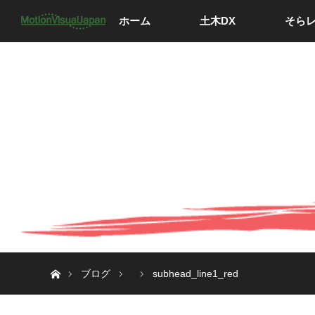
ホーム
土木DX
そら
ホーム
ブログ
subhead_line1_red