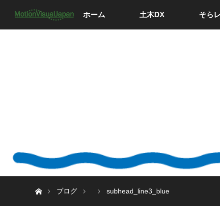
ホーム
土木DX
そら
ホーム
ブログ
subhead_line3_blue