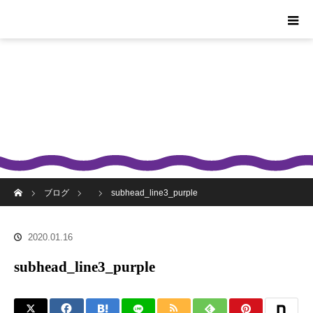
ホーム
ブログ
subhead_line3_purple
2020.01.16
subhead_line3_purple