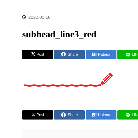
2020.01.16
subhead_line3_red
Post
Share
Hatena
LI
Post
Share
Hatena
LI