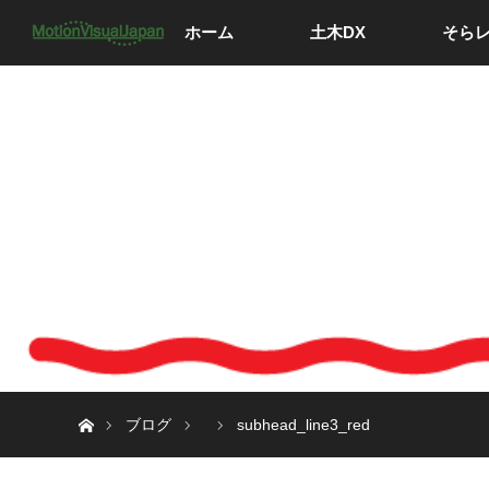
ホーム
土木DX
そら
ホーム
ブログ
subhead_line3_red