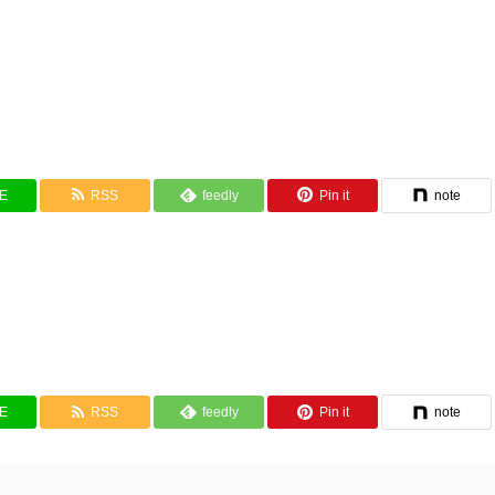
NE
RSS
feedly
Pin it
note
NE
RSS
feedly
Pin it
note