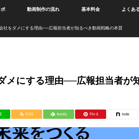
レポ
動画制作の流れ
基本料金
よくあ
会社をダメにする理由──広報担当者が知るべき動画戦略の本質
ダメにする理由──広報担当者が
NE
RSS
feedly
Pin it
note