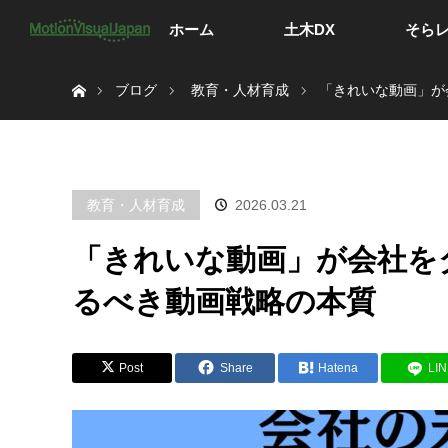
ホーム
土木DX
そら
ホーム
ブログ
教育・人材育成
「きれいな動画」が
教育・人材育成
2026.03.21
「きれいな動画」が会社を
るべき動画戦略の本質
Post
Share
Hatena
LI