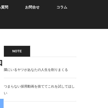
る質問
お問合せ
コラム
NOTE
知
隣にいるヤツがあなたの人生を削りまくる
つまらない採用動画を捨ててこれを試してほし
い