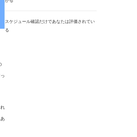
がる
スケジュール確認だけであなたは評価されてい
る
の
作っ
きれ
にあ