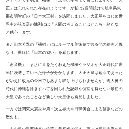
メディアでも明治、昭和、平成等の年号よく目にしますが、「
大
正」は忘れられた存在のようです、が私は2週間続けて岐阜県恵
那市明智町の「日本大正村」を訪問しました。大正琴をはじめ世
界中の弦楽器の陳列には「
人間の考えることはどこも一緒だな」
と感心します。
また山本芳翠の「裸婦」
にはルーブル美術館で観る他の絵画と異
なり、曲線に「
日本の匂い」を感じます。
「蓄音機」、
まさに音をたくわえた機械やラジオが大正時代に庶
民に浸透してい
った様子が分かります。大正天皇は短命であった
がゆえに改元の今日でもあまり取り上げら
れませんが、
現人神の
時代に沖縄を除きすべてを回られた記録や側室を持たない
最初の
天皇であったことなど新しい天皇像も発見しました。
一方では関東大震災や第１次世界大や日韓併合による緊張などの
歴
史も。