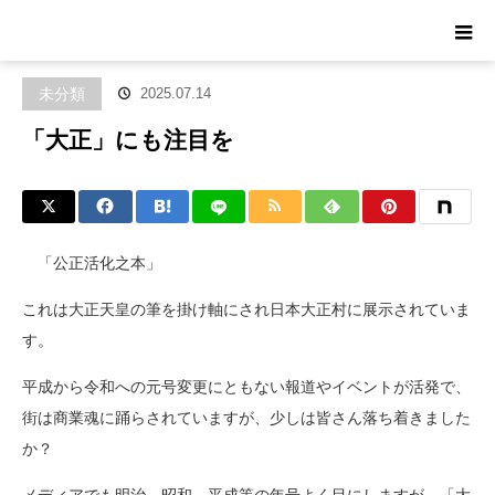
ホーム
ブログ
未分類
「大正」にも注目を
未分類
2025.07.14
「大正」にも注目を
「公正活化之本」
これは大正天皇の筆を掛け軸にされ日本大正村に展示されていま
す
。
平成から令和への元号変更にともない報道やイベントが活発で、
街は商業魂に踊らされていますが、
少しは皆さん落ち着きました
か？