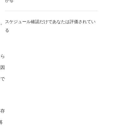
がる
当
スケジュール確認だけであなたは評価されてい
す。
る
めら
原因
接で
保存
募