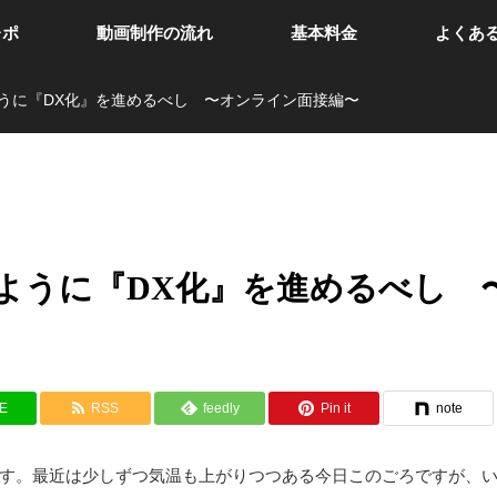
レポ
動画制作の流れ
基本料金
よくあ
うに『DX化』を進めるべし 〜オンライン面接編〜
ように『DX化』を進めるべし 
NE
RSS
feedly
Pin it
note
す。最近は少しずつ気温も上がりつつある今日このごろですが、