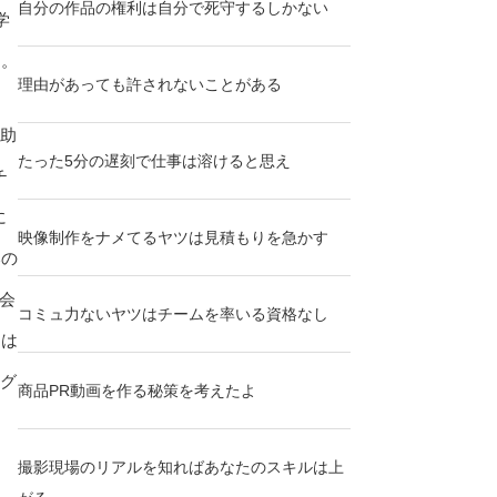
自分の作品の権利は自分で死守するしかない
学
う。
理由があっても許されないことがある
一助
たった5分の遅刻で仕事は溶けると思え
チ
に
映像制作をナメてるヤツは見積もりを急かす
いの
会
コミュ力ないヤツはチームを率いる資格なし
向は
ング
商品PR動画を作る秘策を考えたよ
撮影現場のリアルを知ればあなたのスキルは上