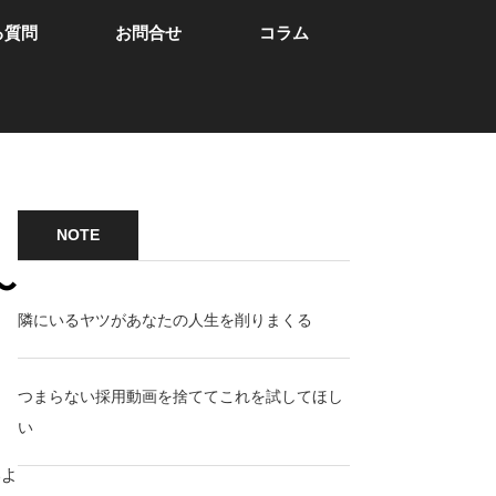
る質問
お問合せ
コラム
NOTE
〜
隣にいるヤツがあなたの人生を削りまくる
つまらない採用動画を捨ててこれを試してほし
い
いよ