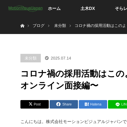
ホーム
土木DX
そら
ホーム
ブログ
未分類
コロナ禍の採用活動はこのよ
未分類
2025.07.14
コロナ禍の採用活動はこの
オンライン面接編〜
Post
Share
Hatena
LI
こんにちは。株式会社モーションビジュアルジャパンで