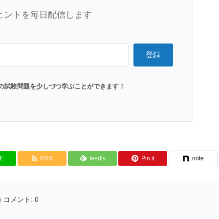
ヒントを毎日配信します
登録
の試験問題を少しづつ学ぶことができます！
NE
RSS
feedly
Pin it
note
コメント:
0