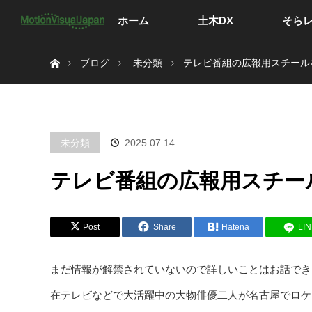
ホーム
土木DX
そら
ホーム
ブログ
未分類
テレビ番組の広報用スチール
未分類
2025.07.14
テレビ番組の広報用スチー
Post
Share
Hatena
LI
まだ情報が解禁されていないので詳しいことはお話でき
在テレビなどで大活躍中の大物俳優二人が名古屋でロケ