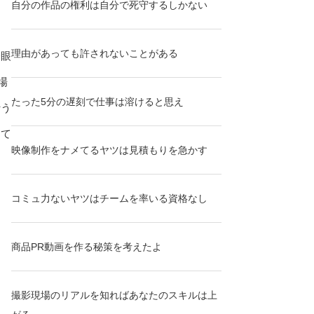
自分の作品の権利は自分で死守するしかない
理由があっても許されないことがある
一眼
場
たった5分の遅刻で仕事は溶けると思え
行う
して
映像制作をナメてるヤツは見積もりを急かす
コミュ力ないヤツはチームを率いる資格なし
商品PR動画を作る秘策を考えたよ
撮影現場のリアルを知ればあなたのスキルは上