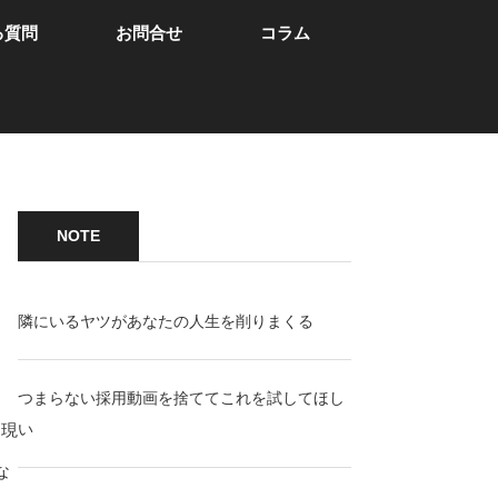
る質問
お問合せ
コラム
NOTE
隣にいるヤツがあなたの人生を削りまくる
つまらない採用動画を捨ててこれを試してほし
。現
い
な