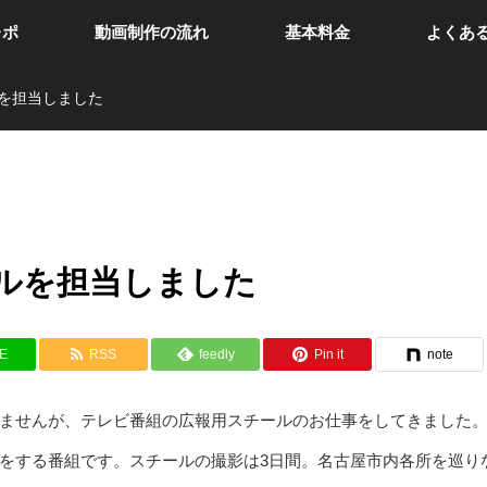
レポ
動画制作の流れ
基本料金
よくあ
を担当しました
ルを担当しました
NE
RSS
feedly
Pin it
note
ませんが、テレビ番組の広報用スチールのお仕事をしてきました
をする番組です。スチールの撮影は3日間。名古屋市内各所を巡り