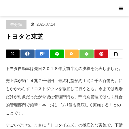
ホーム
ブログ
未分類
トヨタと東芝
未分類
2025.07.14
トヨタと東芝
トヨタ自動車は先日２０１８年度前半期の決算を公表しました。
売上高が約１４兆７千億円。最終利益が約１兆２千５百億円。に
もかかわらず「コストダウンを徹底して行うとも。今までは現場
だけが対象だったが今後は管理部門も、部門別管理ではなく総合
的管理部門で鉛筆１本、消しゴム1個も徹底して実施する！との
ことです。
すごいですね。まさに「トヨタイムズ」の徹底的な実施で、下請