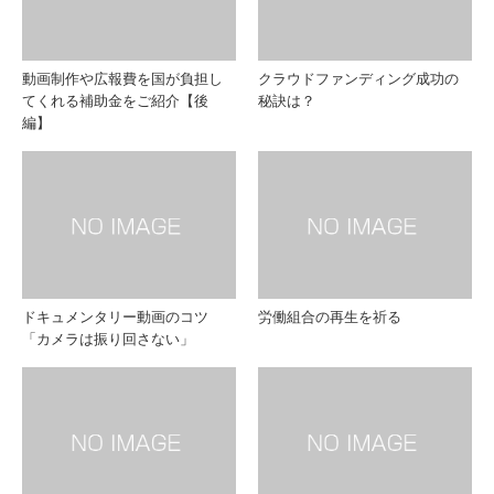
ツ
ツ
動画制作や広報費を国が負担し
クラウドファンディング成功の
てくれる補助金をご紹介【後
秘訣は？
「YES/NO
「ズ
編】
で終
ーム
わる
を捨
質問
て町
ドキュメンタリー動画のコツ
労働組合の再生を祈る
はし
に出
「カメラは振り回さない」
な
よ
い」
う」