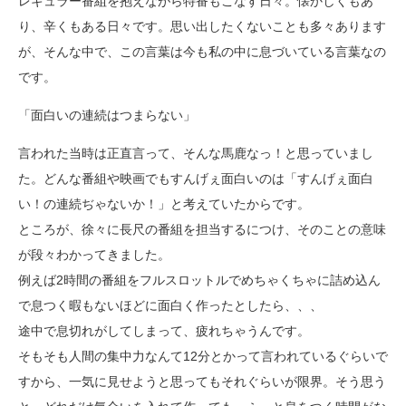
レギュラー番組を抱えながら特番もこなす日々。懐かしくもあ
り、辛くもある日々です。思い出したくないことも多々あります
が、そんな中で、この言葉は今も私の中に息づいている言葉なの
です。
「面白いの連続はつまらない」
言われた当時は正直言って、そんな馬鹿なっ！と思っていまし
た。どんな番組や映画でもすんげぇ面白いのは「すんげぇ面白
い！の連続ぢゃないか！」と考えていたからです。
ところが、徐々に長尺の番組を担当するにつけ、そのことの意味
が段々わかってきました。
例えば2時間の番組をフルスロットルでめちゃくちゃに詰め込ん
で息つく暇もないほどに面白く作ったとしたら、、、
途中で息切れがしてしまって、疲れちゃうんです。
そもそも人間の集中力なんて12分とかって言われているぐらいで
すから、一気に見せようと思ってもそれぐらいが限界。そう思う