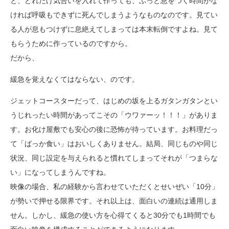
と、どれだけ気合いを入れて作っても、ふっと息をつく時間がな
ければ呼吸もできずに死んでしまうようなものなのです。見てい
る人が息もつけずに息絶えてしまっては本末転倒ですよね。見て
もらうために作っているのですから。
だから、
緩急を覚えなくてはならない、のです。
ジェットコースターだって、はじめの坂を上るガタンガタンとい
うじれったい時間があってこその「ウワァーッ！！！」がありま
す。お化け屋敷でも安心の後に恐怖が待っています。お料理だっ
て「ばっか食い」はおいしくありません。結局、同じものや同じ
状況、同じ設定を与えられると慣れてしまってそれが「つまらな
い」になってしまうんですね。
映像の場合、私の経験から言わせていただくとせいぜい「10分」
が勢いで押せる限界です。それ以上は、面白いの連続は通用しま
せん。しかし、緩急の使い方を心得てくると30分でも1時間でも