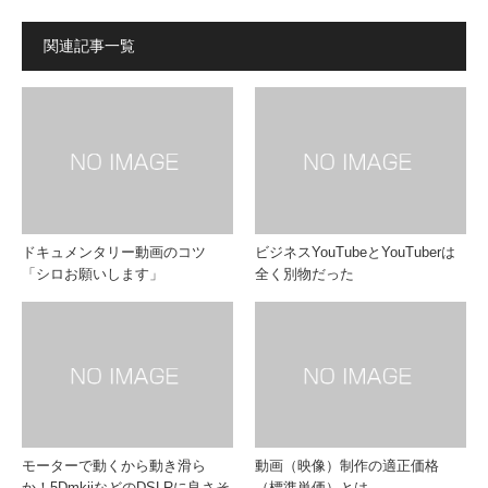
関連記事一覧
ドキュメンタリー動画のコツ
ビジネスYouTubeとYouTuberは
「シロお願いします」
全く別物だった
モーターで動くから動き滑ら
動画（映像）制作の適正価格
か！5DmkiiなどのDSLRに良さそ
（標準単価）とは