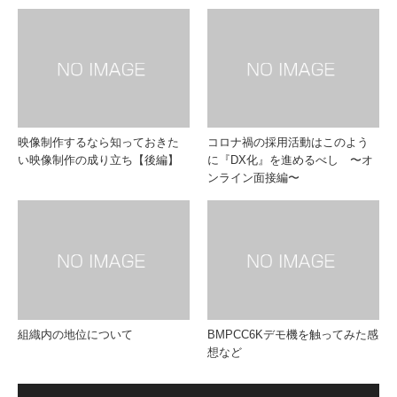
映像制作するなら知っておきた
コロナ禍の採用活動はこのよう
い映像制作の成り立ち【後編】
に『DX化』を進めるべし 〜オ
ンライン面接編〜
組織内の地位について
BMPCC6Kデモ機を触ってみた感
想など