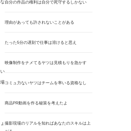
はな
自分の作品の権利は自分で死守するしかない
理由があっても許されないことがある
たった5分の遅刻で仕事は溶けると思え
映像制作をナメてるヤツは見積もりを急かす
高い
職場
コミュ力ないヤツはチームを率いる資格なし
商品PR動画を作る秘策を考えたよ
しょ
撮影現場のリアルを知ればあなたのスキルは上