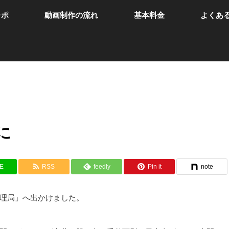
レポ
動画制作の流れ
基本料金
よくあ
に
NE
RSS
feedly
Pin it
note
理局」へ出かけました。