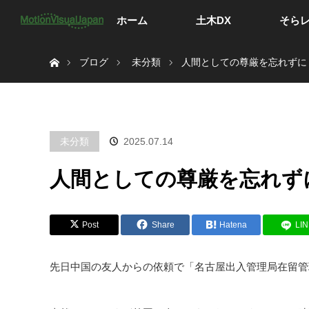
ホーム
土木DX
そら
ホーム
ブログ
未分類
人間としての尊厳を忘れずに
未分類
2025.07.14
人間としての尊厳を忘れず
Post
Share
Hatena
LI
先日中国の友人からの依頼で「名古屋出入管理局在留管