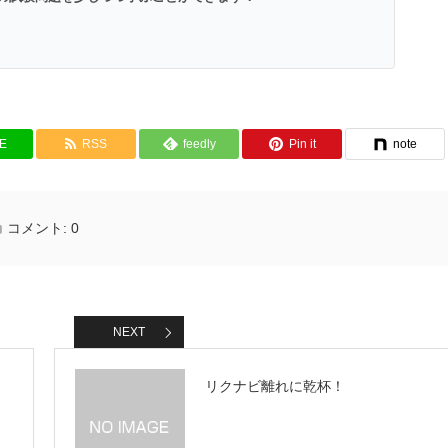
NE
RSS
feedly
Pin it
note
コメント:
0
NEXT
リクナビ離れに乾杯！