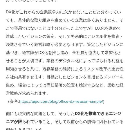
DX化がこれからの企業競争力に欠かせないことだと分かってい
ても、具体的な取り組みを進めている企業は多くありません。そ
こで容易ではないことは十分分かった上ですが、DX化を進めて
達成したいビジョンの策定、そして将来的にデジタル化を推進・
浸透させていく経営戦略が必要となります。策定したビジョンに
基づき、経営陣がDX化を推し進め、全社員が協力して常習化さ
せることが大切です。業務のデジタル化によって得られる利益を
周知させると共に、既存業務の維持によるリスクや改革の重要性
を社内共有させます。目標としたビジョンを目指せるメンバーを
集め、場合によっては専任部署の設置も検討するなど、柔軟な経
営戦略が求められます。
（参考:
https://aipo.com/blog/office-dx-reason-simple/
)
他にも現実的な問題として、そうした
DX化を推進できるエンジ
ニアが限られている
こと、そして以前からの慣習に囚われている
側面もあるでしょう。