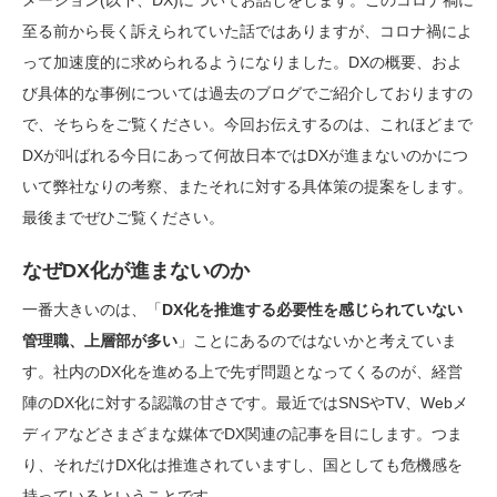
メーション(以下、DX)についてお話しをします。このコロナ禍に
至る前から長く訴えられていた話ではありますが、コロナ禍によ
って加速度的に求められるようになりました。DXの概要、およ
び具体的な事例については過去のブログでご紹介しておりますの
で、そちらをご覧ください。今回お伝えするのは、これほどまで
DXが叫ばれる今日にあって何故日本ではDXが進まないのかにつ
いて弊社なりの考察、またそれに対する具体策の提案をします。
最後までぜひご覧ください。
なぜDX化が進まないのか
一番大きいのは、「
DX化を推進する必要性を感じられていない
管理職、上層部が多い
」ことにあるのではないかと考えていま
す。社内のDX化を進める上で先ず問題となってくるのが、経営
陣のDX化に対する認識の甘さです。最近ではSNSやTV、Webメ
ディアなどさまざまな媒体でDX関連の記事を目にします。つま
り、それだけDX化は推進されていますし、国としても危機感を
持っているということです。