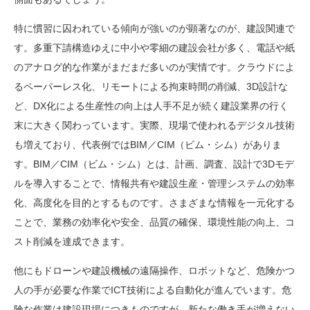
特に慣習に囚われている傾向が強いのが顕著なのが、建設関連で
す。多重下請構造ゆえに中小や零細の建設会社が多く、電話や紙
のアナログ的な作業がまだまだ多いのが実情です。クラウドによ
るペーパーレス化、リモートによる拘束時間の削減、3D設計な
ど、DX化による生産性の向上は人手不足が続く建設業界の行く
末に大きく関わっています。実際、現場で使われるデジタル技術
も増えており、代表例ではBIM／CIM（ビム・シム）がありま
す。BIM／CIM（ビム・シム）とは、計画、調査、設計で3Dモデ
ルを導入することで、情報共有や建設生産・管理システムの効率
化、高度化を目的とするものです。さまざまな情報を一元化する
ことで、業務の効率化や安全、品質の確保、環境性能の向上、コ
スト削減を達成できます。
他にもドローンや建設機械の遠隔操作、ロボットなど、危険かつ
人の手が必要な作業でICT技術による自動化が進んでいます。危
険な作業は建設現場につきものですが、新たな働き手が増えない