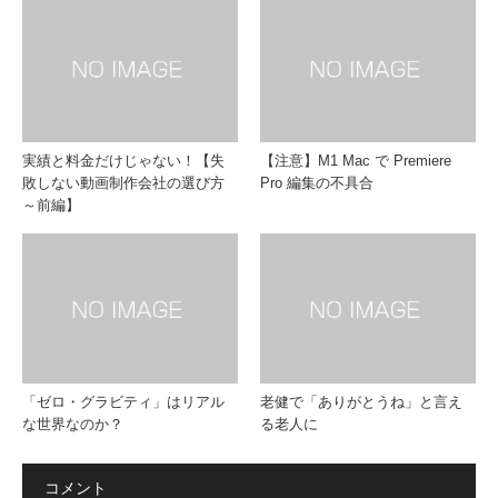
実績と料金だけじゃない！【失
【注意】M1 Mac で Premiere
敗しない動画制作会社の選び方
Pro 編集の不具合
～前編】
「ゼロ・グラビティ」はリアル
老健で「ありがとうね」と言え
な世界なのか？
る老人に
コメント