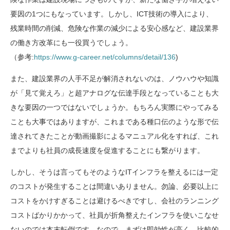
要因の1つにもなっています。しかし、ICT技術の導入により、
残業時間の削減、危険な作業の減少による安心感など、建設業界
の働き方改革にも一役買うでしょう。
（参考:
https://www.g-career.net/columns/detail/136
)
また、建設業界の人手不足が解消されないのは、ノウハウや知識
が「見て覚えろ」と超アナログな伝達手段となっていることも大
きな要因の一つではないでしょうか。もちろん実際にやってみる
ことも大事ではありますが、これまである種口伝のような形で伝
達されてきたことが動画撮影によるマニュアル化をすれば、これ
までよりも社員の成長速度を促進することにも繋がります。
しかし、そうは言ってもそのようなITインフラを整えるには一定
のコストが発生することは間違いありません。勿論、必要以上に
コストをかけすぎることは避けるべきですし、会社のランニング
コストばかりかかって、社員が折角整えたインフラを使いこなせ
ないのでは本末転倒です。なので、まずは即効性が高く、比較的