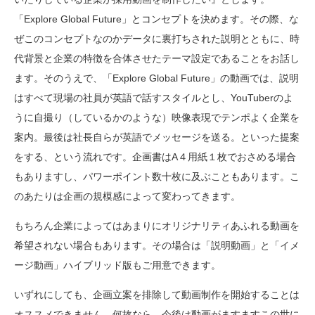
「Explore Global Future」とコンセプトを決めます。その際、な
ぜこのコンセプトなのかデータに裏打ちされた説明とともに、時
代背景と企業の特徴を合体させたテーマ設定であることをお話し
ます。そのうえで、「Explore Global Future」の動画では、説明
はすべて現場の社員が英語で話すスタイルとし、YouTuberのよ
うに自撮り（しているかのような）映像表現でテンポよく企業を
案内。最後は社長自らが英語でメッセージを送る。といった提案
をする、という流れです。企画書はA４用紙１枚でおさめる場合
もありますし、パワーポイント数十枚に及ぶこともあります。こ
のあたりは企画の規模感によって変わってきます。
もちろん企業によってはあまりにオリジナリティあふれる動画を
希望されない場合もあります。その場合は「説明動画」と「イメ
ージ動画」ハイブリッド版もご用意できます。
いずれにしても、企画立案を排除して動画制作を開始することは
オススメできません。何故なら、今後は動画がますますこの世に