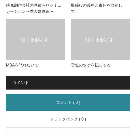
映像制作会社の見積もりシミュ
取締役の義務と責任を自覚し
レーション〜求人媒体編〜
て！
MBAを恐れないで
官僚のツケを払ってる
コメント
コメント ( 0 )
トラックバック ( 0 )