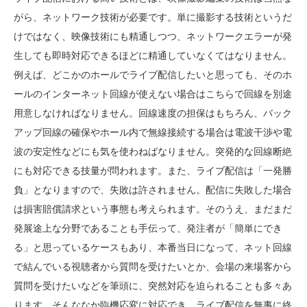
がら、ネットワーク技術が必要です。単に撮影する技術というだ
けではなく、映像技術にも精通しつつ、ネットワークエラーが発
生しても即時対応できるほどに精通していなくてはなりません。
例えば、どこかのホールでライブ配信したいと思っても、そのホ
ールのインターネット回線が使えない場合はこちらで回線を別途
用意しなければなりません。回線速度の担保はもちろん、バック
アップ回線の確保やホール内で無線接続する場合は電波干渉や電
波の安定性などにも気を使わねばなりません。突発的な回線断絶
にも対応できる技量が問われます。また、ライブ配信は「一発勝
負」となりますので、失敗は許されません。配信に失敗した場合
は損害賠償請求という事態も考えられます。そのうえ、まだまだ
発展途上な分野であることも手伝って、発注者が「簡単にでき
る」と思っているケースもあり、本番当日になって、ネット回線
で結んでいる視聴者から質問を受けたいとか、会場の来場客から
質問を受けたいなどを筆頭に、突然対応を迫られることも多々あ
ります。そんななか臨機応変に対応でき、ライブ配信を無事に終