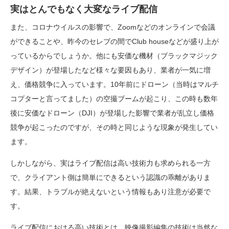
実はとんでもなく大変なライブ配信
また、コロナウイルスの影響で、Zoomなどのオンラインで会議
ができることや、昨今のセレブの間でClub houseなどが盛り上が
っているからでしょうか。他にも安価な機材（ブラックマジック
デザイン）が登場したなど様々な要因もあり、業者が一気に増
え、価格競争に入っています。10年前にドローン（当時はマルチ
コプターと言ってました）の空撮ブームが起こり、この時も数年
後に安価なドローン（DJI）が登場した影響で業者が乱立し価格
競争が起こったのですが、その時と同じような現象が発生してい
ます。
しかしながら、実はライブ配信は高い技術力も求められる一方
で、クライアント側は簡単にできるという認識の乖離がありま
す。結果、トラブルが絶えないという情報もあり注意が必要で
す。
ライブ配信における高い技術とは、映像撮影編集の技術は当然な