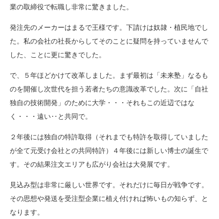
業の取締役で転職し非常に驚きました。
発注先のメーカーはまるで王様です。下請けは奴隷・植民地でし
た。私の会社の社長からしてそのことに疑問を持っていませんで
した、ことに更に驚きでした。
で、５年ほどかけて改革しました。まず最初は「未来塾」なるも
のを開催し次世代を担う若者たちの意識改革でした。次に「自社
独自の技術開発」のために大学・・・それもこの近辺ではな
く・・・遠い‥と共同で。
２年後には独自の特許取得（それまでも特許を取得していました
が全て元受け会社との共同特許）４年後には新しい博士の誕生で
す。その結果注文エリアも広がり会社は大発展です。
見込み型は非常に厳しい世界です。それだけに毎日が戦争です。
その思想や発送を受注型企業に植え付ければ怖いもの知らず、と
なります。