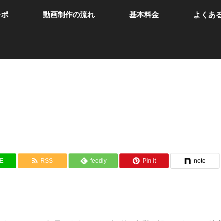
レポ
動画制作の流れ
基本料金
よくあ
NE
RSS
feedly
Pin it
note