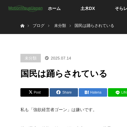
ホーム
土木DX
そら
ホーム
ブログ
未分類
国民は踊らされている
未分類
2025.07.14
国民は踊らされている
Post
Share
Hatena
LI
私も「強欲経営者ゴーン」は嫌いです。