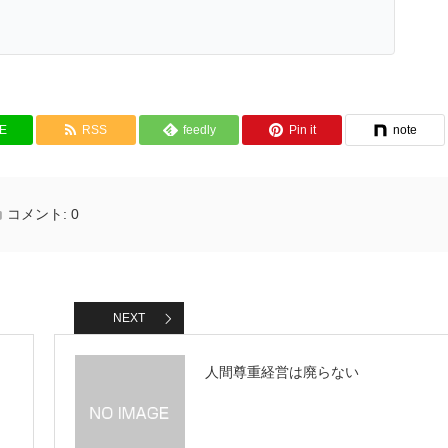
NE
RSS
feedly
Pin it
note
コメント:
0
NEXT
人間尊重経営は廃らない