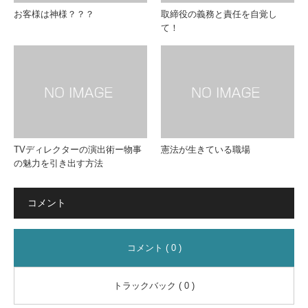
お客様は神様？？？
取締役の義務と責任を自覚し
て！
TVディレクターの演出術ー物事
憲法が生きている職場
の魅力を引き出す方法
コメント
コメント ( 0 )
トラックバック ( 0 )