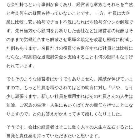
も会社持ちという事例が多くあり、経営者も家族もそれらを当然
と考え何らの疑問も持っていないことです。 一方、社員は大企
業に比較し安い給与でチョト不況になれば即給与ダウンか解雇で
す。先日当方から顧問をお断りした会社などは経営者の報酬はそ
のままで労働組合すら解散させ退職金規定を改悪し極端に削減し
た例もあります。名目だけの役員でも退任すれば社員とは比較に
ならない程高額な退職慰労金を支給することも何の疑問もなく行
われています。
でもそのような経営者ばかりでもありません。業績が伸びていま
すので、もっと社員を増やされてはとの助言に対し「いや、もう
少し頑張ります。新しい社員を雇用すればその社員さんの人生は
勿論、ご家族の生活・人生にもいくばくかの責任を持つことにな
りますので」とのお答えがかえってきて嬉しくなりました。
そうです。会社の経営者はそこに働く人々の人生を左右するとに
自覚と責任感を持っていただきたいと思います。