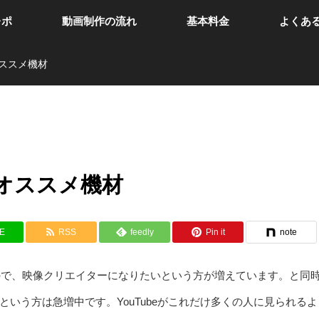
レポ
動画制作の流れ
基本料金
よくあ
ススメ機材
オススメ機材
NE
RSS
feedly
Pin it
note
ですので、映像クリエイターになりたいという方が増えています。と同
いう方は急増中です。YouTubeがこれだけ多くの人に見られるよ