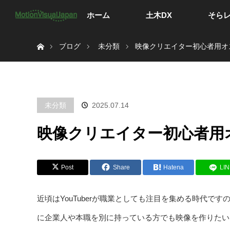
ホーム
土木DX
そら
ホーム
ブログ
未分類
映像クリエイター初心者用オ
未分類
2025.07.14
映像クリエイター初心者用
Post
Share
Hatena
LI
近頃はYouTuberが職業としても注目を集める時代
に企業人や本職を別に持っている方でも映像を作りたいと