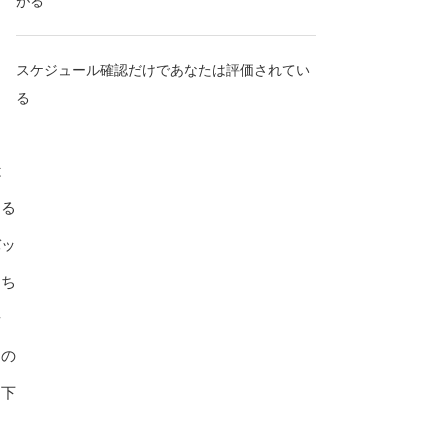
がる
スケジュール確認だけであなたは評価されてい
る
は
する
バッ
。ち
せ
たの
め下