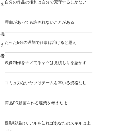
自分の作品の権利は自分で死守するしかない
画を
理由があっても許されないことがある
の機
たった5分の遅刻で仕事は溶けると思え
買え
心者
映像制作をナメてるヤツは見積もりを急かす
コミュ力ないヤツはチームを率いる資格なし
商品PR動画を作る秘策を考えたよ
撮影現場のリアルを知ればあなたのスキルは上