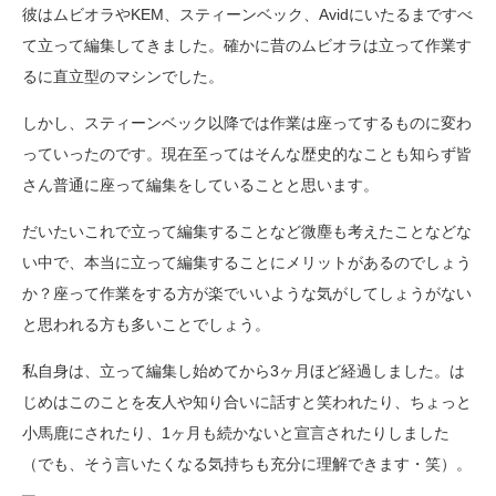
彼はムビオラやKEM、スティーンベック、Avidにいたるまですべ
て立って編集してきました。確かに昔のムビオラは立って作業す
るに直立型のマシンでした。
しかし、スティーンベック以降では作業は座ってするものに変わ
っていったのです。現在至ってはそんな歴史的なことも知らず皆
さん普通に座って編集をしていることと思います。
だいたいこれで立って編集することなど微塵も考えたことなどな
い中で、本当に立って編集することにメリットがあるのでしょう
か？座って作業をする方が楽でいいような気がしてしょうがない
と思われる方も多いことでしょう。
私自身は、立って編集し始めてから3ヶ月ほど経過しました。は
じめはこのことを友人や知り合いに話すと笑われたり、ちょっと
小馬鹿にされたり、1ヶ月も続かないと宣言されたりしました
（でも、そう言いたくなる気持ちも充分に理解できます・笑）。