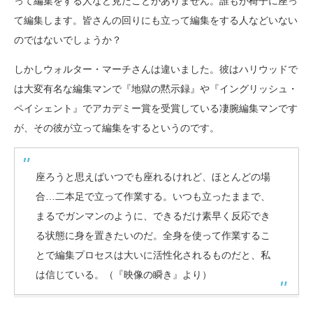
って編集をする人など見たことがありません。誰もが椅子に座っ
て編集します。皆さんの回りにも立って編集をする人などいない
のではないでしょうか？
しかしウォルター・マーチさんは違いました。彼はハリウッドで
は大変有名な編集マンで『地獄の黙示録』や『イングリッシュ・
ペイシェント』でアカデミー賞を受賞している凄腕編集マンです
が、その彼が立って編集をするというのです。
座ろうと思えばいつでも座れるけれど、ほとんどの場
合…二本足で立って作業する。いつも立ったままで、
まるでガンマンのように、できるだけ素早く反応でき
る状態に身を置きたいのだ。全身を使って作業するこ
とで編集プロセスは大いに活性化されるものだと、私
は信じている。（『映像の瞬き』より）